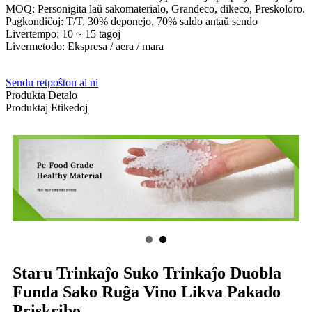
MOQ: Personigita laŭ sakomaterialo, Grandeco, dikeco, Preskoloro.
Pagkondiĉoj: T/T, 30% deponejo, 70% saldo antaŭ sendo
Livertempo: 10 ~ 15 tagoj
Livermetodo: Ekspresa / aera / mara
Sendu retpoŝton al ni
Produkta Detalo
Produktaj Etikedoj
Staru Trinkaĵo Suko Trinkaĵo Duobla
Funda Sako Ruĝa Vino Likva Pakado
Priskribo