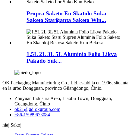
Propra Saketo En Skatolo Suka
Saketo Stariĝanta Saketo Win...
1.5L 2L 3L 5L Aluminia Folio Likva
Pakado Suk...
OK Packaging Manufacturing Co., Ltd. establita en 1996, situanta
en la urbo Dongguan, provinco Gŭangdongo, Ĉinio.
Zhuyuan Industria Areo, Liaobu Town, Dongguan,
Guangdong, Ĉinio
ok21@gd-okgroup.com
+86-15989673084
niaj Sakoj