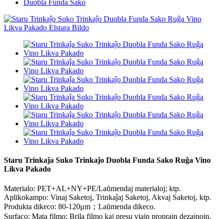
Duobla Funda Sako
Staru Trinkaĵa Suko Trinkaĵo Duobla Funda Sako Ruĝa Vino
Likva Pakado
Materialo: PET+AL+NY+PE/Laŭmendaj materialoj; ktp.
Aplikokampo: Vinaj Saketoj, Trinkaĵaj Saketoj, Akvaj Saketoj, ktp.
Produkta dikeco: 80-120μm；Laŭmenda dikeco.
Surfaco: Mata filmo; Brila filmo kaj presu viajn proprajn dezajnojn.