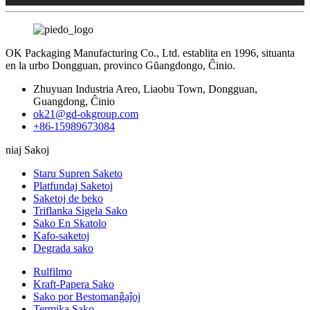
OK Packaging Manufacturing Co., Ltd. establita en 1996, situanta
en la urbo Dongguan, provinco Gŭangdongo, Ĉinio.
Zhuyuan Industria Areo, Liaobu Town, Dongguan,
Guangdong, Ĉinio
ok21@gd-okgroup.com
+86-15989673084
niaj Sakoj
Staru Supren Saketo
Platfundaj Saketoj
Saketoj de beko
Triflanka Sigela Sako
Sako En Skatolo
Kafo-saketoj
Degrada sako
Rulfilmo
Kraft-Papera Sako
Sako por Bestomanĝaĵoj
Termika Sako