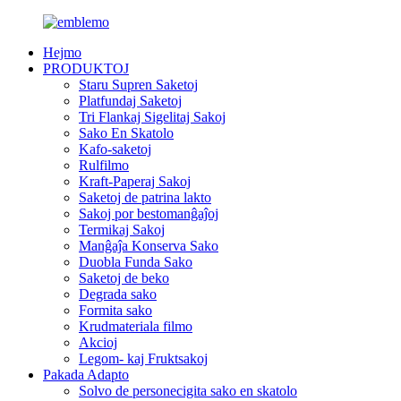
Hejmo
PRODUKTOJ
Staru Supren Saketoj
Platfundaj Saketoj
Tri Flankaj Sigelitaj Sakoj
Sako En Skatolo
Kafo-saketoj
Rulfilmo
Kraft-Paperaj Sakoj
Saketoj de patrina lakto
Sakoj por bestomanĝaĵoj
Termikaj Sakoj
Manĝaĵa Konserva Sako
Duobla Funda Sako
Saketoj de beko
Degrada sako
Formita sako
Krudmateriala filmo
Akcioj
Legom- kaj Fruktsakoj
Pakada Adapto
Solvo de personecigita sako en skatolo