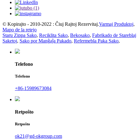
© Kopirajto - 2010-2022 : Ĉiuj Rajtoj Rezervitaj.
Varmaj Produktoj
,
Mapo de la retejo
Staru Zippa Sako
,
Reciklita Sako
,
Bekosako
,
Fabrikado de Stareblaj
Saketoj
,
Sako por Manĝaĵa Pakado
,
Refermebla Paka Sako
,
Telefono
Telefono
+86-15989673084
Retpoŝto
Retpoŝto
ok21@gd-okgroup.com