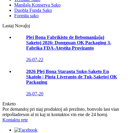
Manĝaĵa Konserva Sako
Duobla Funda Sako
Formita sako
Lastaj Novaĵoj
Plej Bona Fabrikisto de Bebomanĝaĵaj
Saketoj 2026: Dongguan OK Packaging 3-
Fabrika FDA-Atestita Provizanto
26-07-22
2026 Plej Bona Staranta Suko-Saketo En
Skatolo | Pinta Liveranto de Tuk-Saketoj OK
Packaging
26-07-20
Enketo
Por demandoj pri niaj produktoj aŭ prezlisto, bonvolu lasi vian
retpoŝtadreson al ni kaj ni kontaktos vin ene de 24 horoj.
Kontaktu rete