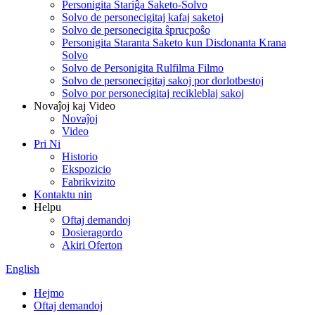
Personigita Stariĝa Saketo-Solvo
Solvo de personecigitaj kafaj saketoj
Solvo de personecigita ŝprucpoŝo
Personigita Staranta Saketo kun Disdonanta Krana
Solvo
Solvo de Personigita Rulfilma Filmo
Solvo de personecigitaj sakoj por dorlotbestoj
Solvo por personecigitaj recikleblaj sakoj
Novaĵoj kaj Video
Novaĵoj
Video
Pri Ni
Historio
Ekspozicio
Fabrikvizito
Kontaktu nin
Helpu
Oftaj demandoj
Dosieragordo
Akiri Oferton
English
Hejmo
Oftaj demandoj