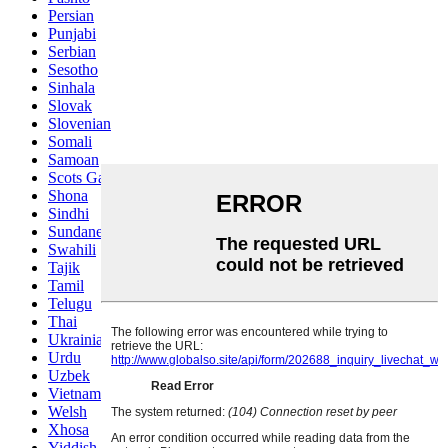
Persian
Punjabi
Serbian
Sesotho
Sinhala
Slovak
Slovenian
Somali
Samoan
Scots Gaelic
Shona
Sindhi
Sundanese
Swahili
Tajik
Tamil
Telugu
Thai
Ukrainian
Urdu
Uzbek
Vietnamese
Welsh
Xhosa
Yiddish