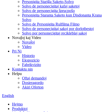
Personigita Stariĝa Saketo-Solvo
Solvo de personecigitaj kafaj saketoj
Solvo de personecigita ŝprucpoŝo
Personigita Staranta Saketo kun Disdonanta Krana
Solvo
Solvo de Personigita Rulfilma Filmo
Solvo de personecigitaj sakoj por dorlotbestoj
Solvo por personecigitaj recikleblaj sakoj
Novaĵoj kaj Video
Novaĵoj
Video
Pri Ni
Historio
Ekspozicio
Fabrikvizito
Kontaktu nin
Helpu
Oftaj demandoj
Dosieragordo
Akiri Oferton
English
Hejmo
Produktoj