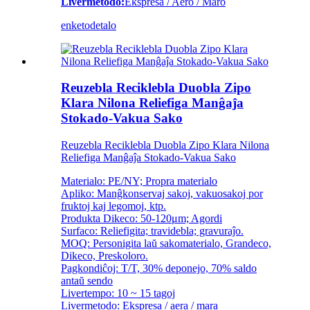
Livermetodo:
Ekspresa / Aero / Maro
enketo
detalo
Reuzebla Reciklebla Duobla Zipo
Klara Nilona Reliefiga Manĝaĵa
Stokado-Vakua Sako
Reuzebla Reciklebla Duobla Zipo Klara Nilona
Reliefiga Manĝaĵa Stokado-Vakua Sako
Materialo: PE/NY; Propra materialo
Apliko: Manĝkonservaj sakoj, vakuosakoj por
fruktoj kaj legomoj, ktp.
Produkta Dikeco: 50-120μm; Agordi
Surfaco: Reliefigita; travidebla; gravuraĵo.
MOQ: Personigita laŭ sakomaterialo, Grandeco,
Dikeco, Preskoloro.
Pagkondiĉoj: T/T, 30% deponejo, 70% saldo
antaŭ sendo
Livertempo: 10 ~ 15 tagoj
Livermetodo: Ekspresa / aera / mara