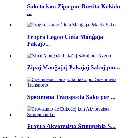
Saketo kun Zipo por Rostita Kokido
...
Propra Logoo Ĉinia Manĝaĵa
Pakaĵo...
Zipaj Manĝaĵaj Pakaĵaj Sakoj por...
Specimena Transporta Sako por ...
Propra Akvorezista Ŝrumpebla S...