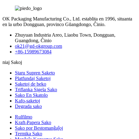
OK Packaging Manufacturing Co., Ltd. establita en 1996, situanta
en la urbo Dongguan, provinco Gŭangdongo, Ĉinio.
Zhuyuan Industria Areo, Liaobu Town, Dongguan,
Guangdong, Ĉinio
ok21@gd-okgroup.com
+86-15989673084
niaj Sakoj
Staru Supren Saketo
Platfundaj Saketoj
Saketoj de beko
Triflanka Sigela Sako
Sako En Skatolo
Kafo-saketoj
Degrada sako
Rulfilmo
Kraft-Papera Sako
Sako por Bestomanĝaĵoj
Termika Sako