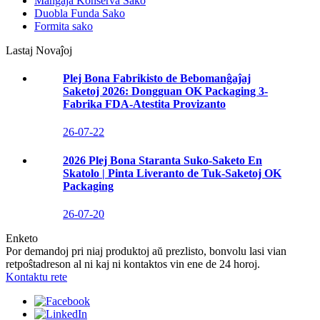
Manĝaĵa Konserva Sako
Duobla Funda Sako
Formita sako
Lastaj Novaĵoj
Plej Bona Fabrikisto de Bebomanĝaĵaj
Saketoj 2026: Dongguan OK Packaging 3-
Fabrika FDA-Atestita Provizanto
26-07-22
2026 Plej Bona Staranta Suko-Saketo En
Skatolo | Pinta Liveranto de Tuk-Saketoj OK
Packaging
26-07-20
Enketo
Por demandoj pri niaj produktoj aŭ prezlisto, bonvolu lasi vian
retpoŝtadreson al ni kaj ni kontaktos vin ene de 24 horoj.
Kontaktu rete