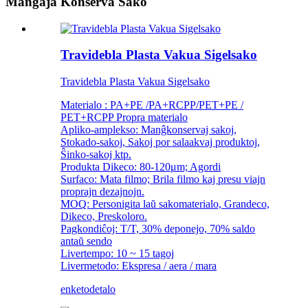
Manĝaĵa Konserva Sako
Travidebla Plasta Vakua Sigelsako
Travidebla Plasta Vakua Sigelsako
Materialo : PA+PE /PA+RCPP/PET+PE /
PET+RCPP Propra materialo
Apliko-amplekso: Manĝkonservaj sakoj,
Stokado-sakoj, Sakoj por salaakvaj produktoj,
Ŝinko-sakoj ktp.
Produkta Dikeco: 80-120μm; Agordi
Surfaco: Mata filmo; Brila filmo kaj presu viajn
proprajn dezajnojn.
MOQ: Personigita laŭ sakomaterialo, Grandeco,
Dikeco, Preskoloro.
Pagkondiĉoj: T/T, 30% deponejo, 70% saldo
antaŭ sendo
Livertempo: 10 ~ 15 tagoj
Livermetodo: Ekspresa / aera / mara
enketo
detalo