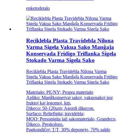
enketo
detalo
Reciklebla Plasta Travidebla Nilona
Varma Sigela Vakua Sako Manĝaĵa
Konservada Fridigo Triflanka Sigela
Stokado Varma Sigela Sako
Reciklebla Plasta Travidebla Nilona Varma
Sigela Vakua Sako Manĝaĵa Konservada Fridigo
Triflanka Sigela Stokado Varma Sigela Sako
Materialo: PE/NY; Propra materialo
Apliko: Manĝkonservaj sakoj, vakuosakoj por
fruktoj kaj legomoj, ktp.
Dikeco: 50-120μm; Agordi dikecon.
Surfaco: Reliefigita; travidebla;
MOQ: Personigita laŭ sakomaterialo, Grandeco,
Dikeco, Preskoloro.
Pagkondiĉoj: T/T, 30% deponejo, 70% saldo