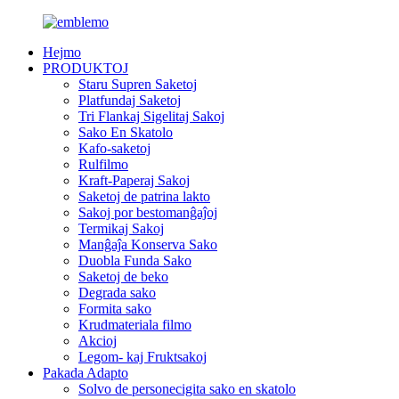
Hejmo
PRODUKTOJ
Staru Supren Saketoj
Platfundaj Saketoj
Tri Flankaj Sigelitaj Sakoj
Sako En Skatolo
Kafo-saketoj
Rulfilmo
Kraft-Paperaj Sakoj
Saketoj de patrina lakto
Sakoj por bestomanĝaĵoj
Termikaj Sakoj
Manĝaĵa Konserva Sako
Duobla Funda Sako
Saketoj de beko
Degrada sako
Formita sako
Krudmateriala filmo
Akcioj
Legom- kaj Fruktsakoj
Pakada Adapto
Solvo de personecigita sako en skatolo