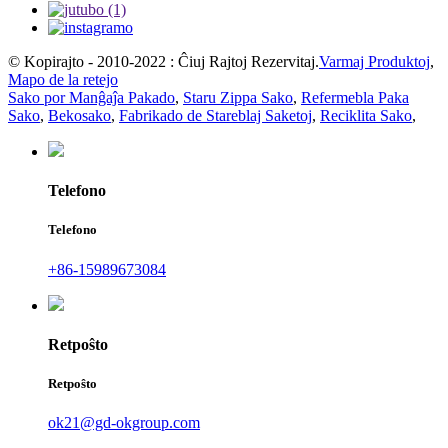
© Kopirajto - 2010-2022 : Ĉiuj Rajtoj Rezervitaj.
Varmaj Produktoj
,
Mapo de la retejo
Sako por Manĝaĵa Pakado
,
Staru Zippa Sako
,
Refermebla Paka
Sako
,
Bekosako
,
Fabrikado de Stareblaj Saketoj
,
Reciklita Sako
,
Telefono
Telefono
+86-15989673084
Retpoŝto
Retpoŝto
ok21@gd-okgroup.com