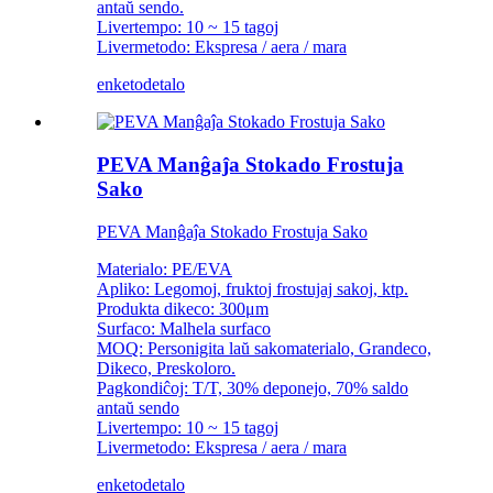
antaŭ sendo.
Livertempo: 10 ~ 15 tagoj
Livermetodo: Ekspresa / aera / mara
enketo
detalo
PEVA Manĝaĵa Stokado Frostuja
Sako
PEVA Manĝaĵa Stokado Frostuja Sako
Materialo: PE/EVA
Apliko: Legomoj, fruktoj frostujaj sakoj, ktp.
Produkta dikeco: 300μm
Surfaco: Malhela surfaco
MOQ: Personigita laŭ sakomaterialo, Grandeco,
Dikeco, Preskoloro.
Pagkondiĉoj: T/T, 30% deponejo, 70% saldo
antaŭ sendo
Livertempo: 10 ~ 15 tagoj
Livermetodo: Ekspresa / aera / mara
enketo
detalo