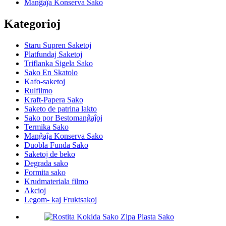
Manĝaĵa Konserva Sako
Kategorioj
Staru Supren Saketoj
Platfundaj Saketoj
Triflanka Sigela Sako
Sako En Skatolo
Kafo-saketoj
Rulfilmo
Kraft-Papera Sako
Saketo de patrina lakto
Sako por Bestomanĝaĵoj
Termika Sako
Manĝaĵa Konserva Sako
Duobla Funda Sako
Saketoj de beko
Degrada sako
Formita sako
Krudmateriala filmo
Akcioj
Legom- kaj Fruktsakoj