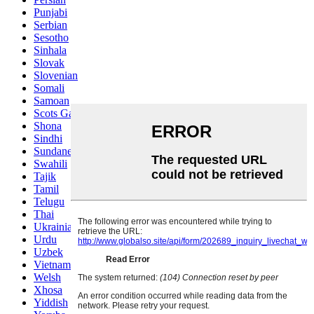
Punjabi
Serbian
Sesotho
Sinhala
Slovak
Slovenian
Somali
Samoan
Scots Gaelic
Shona
Sindhi
Sundanese
Swahili
Tajik
Tamil
Telugu
Thai
Ukrainian
Urdu
Uzbek
Vietnamese
Welsh
Xhosa
Yiddish