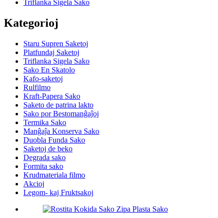
Triflanka Sigela Sako
Kategorioj
Staru Supren Saketoj
Platfundaj Saketoj
Triflanka Sigela Sako
Sako En Skatolo
Kafo-saketoj
Rulfilmo
Kraft-Papera Sako
Saketo de patrina lakto
Sako por Bestomanĝaĵoj
Termika Sako
Manĝaĵa Konserva Sako
Duobla Funda Sako
Saketoj de beko
Degrada sako
Formita sako
Krudmateriala filmo
Akcioj
Legom- kaj Fruktsakoj