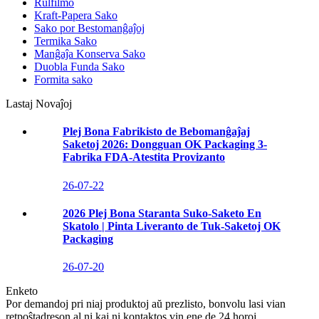
Rulfilmo
Kraft-Papera Sako
Sako por Bestomanĝaĵoj
Termika Sako
Manĝaĵa Konserva Sako
Duobla Funda Sako
Formita sako
Lastaj Novaĵoj
Plej Bona Fabrikisto de Bebomanĝaĵaj
Saketoj 2026: Dongguan OK Packaging 3-
Fabrika FDA-Atestita Provizanto
26-07-22
2026 Plej Bona Staranta Suko-Saketo En
Skatolo | Pinta Liveranto de Tuk-Saketoj OK
Packaging
26-07-20
Enketo
Por demandoj pri niaj produktoj aŭ prezlisto, bonvolu lasi vian
retpoŝtadreson al ni kaj ni kontaktos vin ene de 24 horoj.