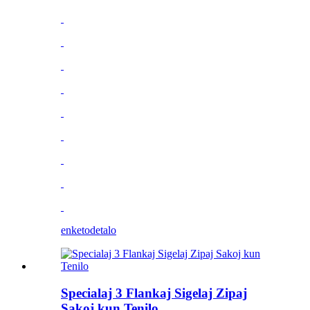
enketo
detalo
Specialaj 3 Flankaj Sigelaj Zipaj
Sakoj kun Tenilo