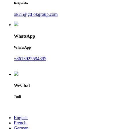
Retpoŝto
ok21@gd-okgroup.com
WhatsApp
WhatsApp
+8613925594395
WeChat
Judi
English
French
German