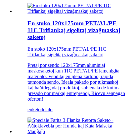
En stoko 120x175mm PET/AL/PE
11C Triflankaj sigelitaj vizaĝmaskaj
saketoj
En stoko 120x175mm PET/AL/PE 11C
Triflankaj sigelitaj vizaĝmaskaj saketoj
Pretaj por sendo 120x175mm aluminiaj
maskosaketoj kun 11C PET/AL/PE lamenigita
materialo. Venditaj en plena kartono, rapida
tutmonda sendo. Ideala pakado por tukmaskoj
kaj haŭtflegadaj produktoj, subtenata de kutima
presado por markaj entreprenoj. Ricevu senpagan
oferton!
enketo
detalo