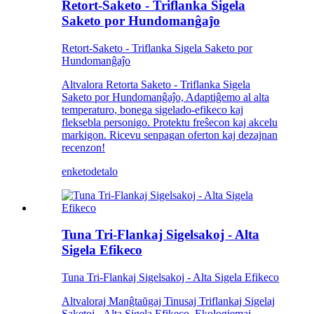
Retort-Saketo - Triflanka Sigela
Saketo por Hundomanĝaĵo
Retort-Saketo - Triflanka Sigela Saketo por
Hundomanĝaĵo
Altvalora Retorta Saketo - Triflanka Sigela
Saketo por Hundomanĝaĵo, Adaptiĝemo al alta
temperaturo, bonega sigelado-efikeco kaj
fleksebla personigo. Protektu freŝecon kaj akcelu
markigon. Ricevu senpagan oferton kaj dezajnan
recenzon!
enketo
detalo
Tuna Tri-Flankaj Sigelsakoj - Alta
Sigela Efikeco
Tuna Tri-Flankaj Sigelsakoj - Alta Sigela Efikeco
Altvaloraj Manĝtaŭgaj Tinusaj Triflankaj Sigelaj
Saketoj - Alta Sigela Efikeco, Ekologiemaj