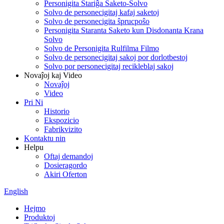
Personigita Stariĝa Saketo-Solvo
Solvo de personecigitaj kafaj saketoj
Solvo de personecigita ŝprucpoŝo
Personigita Staranta Saketo kun Disdonanta Krana
Solvo
Solvo de Personigita Rulfilma Filmo
Solvo de personecigitaj sakoj por dorlotbestoj
Solvo por personecigitaj recikleblaj sakoj
Novaĵoj kaj Video
Novaĵoj
Video
Pri Ni
Historio
Ekspozicio
Fabrikvizito
Kontaktu nin
Helpu
Oftaj demandoj
Dosieragordo
Akiri Oferton
English
Hejmo
Produktoj