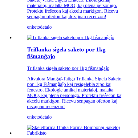
materialoj, malalta MOQ, kaj plena personigo.
Protektu freŝecon kaj akcelu markigon. Ricevu
senpagan oferton kaj dezajnan recenzon!
enketo
detalo
Triflanka sigela saketo por 1kg
fiŝmanĝaĵo
Triflanka sigela saketo por 1kg fiŝmanĝaĵo
Altvalora Manĝaĵ-Taŭga Triflanka Sigela Saketo
por 1kg Fiŝmanĝaĵo kaj resigelebla zipo kaj
fenestro, Ekologie amikaj materialoj, malalta
MOQ, kaj plena personigo. Protektu freŝecon kaj
akcelu markigon. Ricevu senpagan oferton kaj
dezajnan recenzon!
enketo
detalo