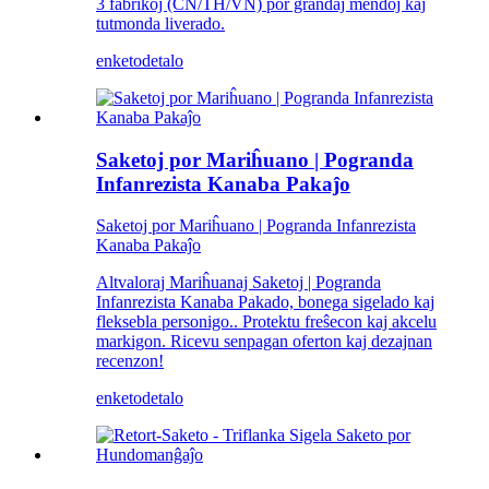
3 fabrikoj (CN/TH/VN) por grandaj mendoj kaj
tutmonda liverado.
enketo
detalo
Saketoj por Mariĥuano | Pogranda
Infanrezista Kanaba Pakaĵo
Saketoj por Mariĥuano | Pogranda Infanrezista
Kanaba Pakaĵo
Altvaloraj Mariĥuanaj Saketoj | Pogranda
Infanrezista Kanaba Pakado, bonega sigelado kaj
fleksebla personigo.. Protektu freŝecon kaj akcelu
markigon. Ricevu senpagan oferton kaj dezajnan
recenzon!
enketo
detalo