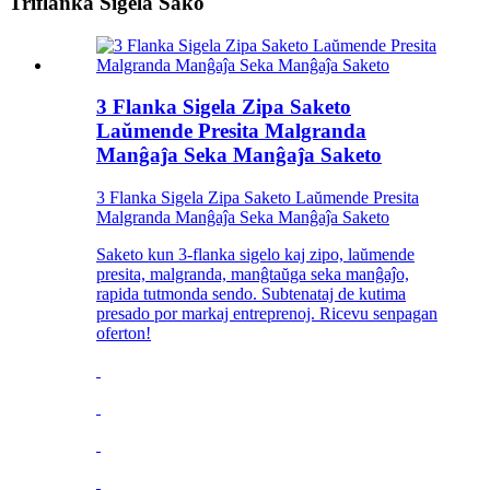
Triflanka Sigela Sako
3 Flanka Sigela Zipa Saketo
Laŭmende Presita Malgranda
Manĝaĵa Seka Manĝaĵa Saketo
3 Flanka Sigela Zipa Saketo Laŭmende Presita
Malgranda Manĝaĵa Seka Manĝaĵa Saketo
Saketo kun 3-flanka sigelo kaj zipo, laŭmende
presita, malgranda, manĝtaŭga seka manĝaĵo,
rapida tutmonda sendo. Subtenataj de kutima
presado por markaj entreprenoj. Ricevu senpagan
oferton!