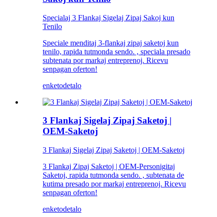
Specialaj 3 Flankaj Sigelaj Zipaj Sakoj kun
Tenilo
Speciale menditaj 3-flankaj zipaj saketoj kun
tenilo, rapida tutmonda sendo. , speciala presado
subtenata por markaj entreprenoj. Ricevu
senpagan oferton!
enketo
detalo
3 Flankaj Sigelaj Zipaj Saketoj |
OEM-Saketoj
3 Flankaj Sigelaj Zipaj Saketoj | OEM-Saketoj
3 Flankaj Zipaj Saketoj | OEM-Personigitaj
Saketoj, rapida tutmonda sendo. , subtenata de
kutima presado por markaj entreprenoj. Ricevu
senpagan oferton!
enketo
detalo