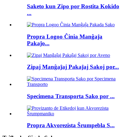
Saketo kun Zipo por Rostita Kokido
...
Propra Logoo Ĉinia Manĝaĵa
Pakaĵo...
Zipaj Manĝaĵaj Pakaĵaj Sakoj por...
Specimena Transporta Sako por ...
Propra Akvorezista Ŝrumpebla S...