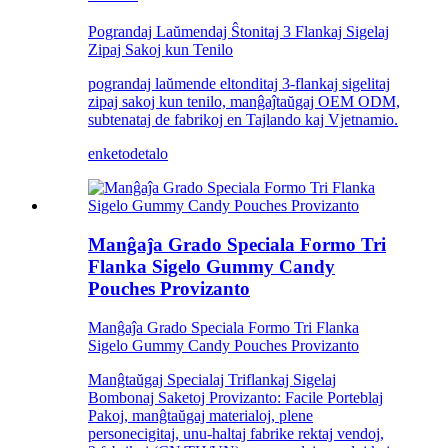
Pograndaj Laŭmendaj Ŝtonitaj 3 Flankaj Sigelaj
Zipaj Sakoj kun Tenilo
pograndaj laŭmende eltonditaj 3-flankaj sigelitaj
zipaj sakoj kun tenilo, manĝaĵtaŭgaj OEM ODM,
subtenataj de fabrikoj en Tajlando kaj Vjetnamio.
enketo
detalo
Manĝaĵa Grado Speciala Formo Tri
Flanka Sigelo Gummy Candy
Pouches Provizanto
Manĝaĵa Grado Speciala Formo Tri Flanka
Sigelo Gummy Candy Pouches Provizanto
Manĝtaŭgaj Specialaj Triflankaj Sigelaj
Bombonaj Saketoj Provizanto: Facile Porteblaj
Pakoj, manĝtaŭgaj materialoj, plene
personecigitaj, unu-haltaj fabrike rektaj vendoj,