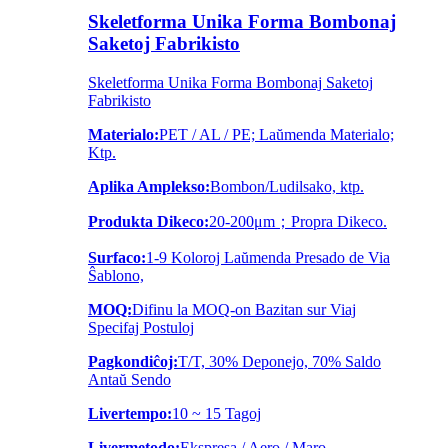
Skeletforma Unika Forma Bombonaj
Saketoj Fabrikisto
Skeletforma Unika Forma Bombonaj Saketoj
Fabrikisto
Materialo:
PET / AL / PE; Laŭmenda Materialo;
Ktp.
Aplika Amplekso:
Bombon/Ludilsako, ktp.
Produkta Dikeco:
20-200μm；Propra Dikeco.
Surfaco:
1-9 Koloroj Laŭmenda Presado de Via
Ŝablono,
MOQ:
Difinu la MOQ-on Bazitan sur Viaj
Specifaj Postuloj
Pagkondiĉoj:
T/T, 30% Deponejo, 70% Saldo
Antaŭ Sendo
Livertempo:
10 ~ 15 Tagoj
Livermetodo:
Ekspresa / Aero / Maro