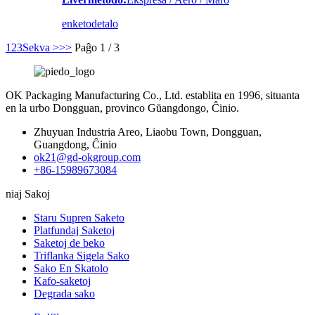
enketo
detalo
1
2
3
Sekva >
>>
Paĝo 1 / 3
OK Packaging Manufacturing Co., Ltd. establita en 1996, situanta
en la urbo Dongguan, provinco Gŭangdongo, Ĉinio.
Zhuyuan Industria Areo, Liaobu Town, Dongguan,
Guangdong, Ĉinio
ok21@gd-okgroup.com
+86-15989673084
niaj Sakoj
Staru Supren Saketo
Platfundaj Saketoj
Saketoj de beko
Triflanka Sigela Sako
Sako En Skatolo
Kafo-saketoj
Degrada sako