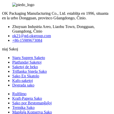
OK Packaging Manufacturing Co., Ltd. establita en 1996, situanta
en la urbo Dongguan, provinco Gŭangdongo, Ĉinio.
Zhuyuan Industria Areo, Liaobu Town, Dongguan,
Guangdong, Ĉinio
ok21@gd-okgroup.com
+86-15989673084
niaj Sakoj
Staru Supren Saketo
Platfundaj Saketoj
Saketoj de beko
Triflanka Sigela Sako
Sako En Skatolo
Kafo-saketoj
Degrada sako
Rulfilmo
Kraft-Papera Sako
Sako por Bestomanĝaĵoj
Termika Sako
Manĝaĵa Konserva Sako