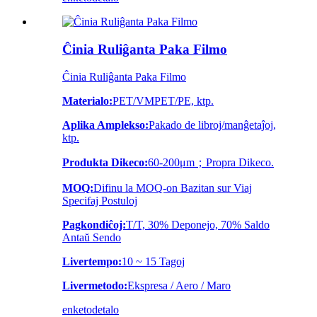
Ĉinia Ruliĝanta Paka Filmo
Ĉinia Ruliĝanta Paka Filmo
Materialo:
PET/VMPET/PE, ktp.
Aplika Amplekso:
Pakado de libroj/manĝetaĵoj,
ktp.
Produkta Dikeco:
60-200μm；Propra Dikeco.
MOQ:
Difinu la MOQ-on Bazitan sur Viaj
Specifaj Postuloj
Pagkondiĉoj:
T/T, 30% Deponejo, 70% Saldo
Antaŭ Sendo
Livertempo:
10 ~ 15 Tagoj
Livermetodo:
Ekspresa / Aero / Maro
enketo
detalo