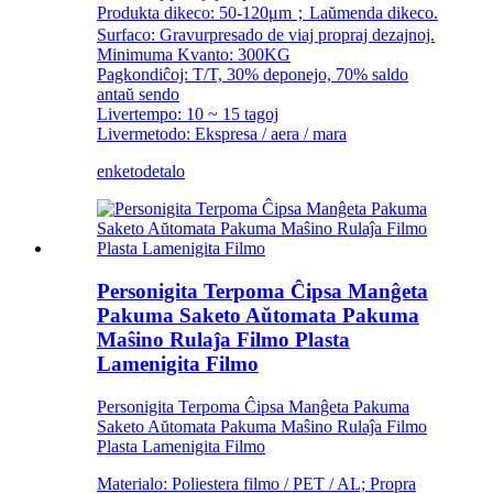
Produkta dikeco: 50-120μm；Laŭmenda dikeco.
Surfaco: Gravurpresado de viaj propraj dezajnoj.
Minimuma Kvanto: 300KG
Pagkondiĉoj: T/T, 30% deponejo, 70% saldo
antaŭ sendo
Livertempo: 10 ~ 15 tagoj
Livermetodo: Ekspresa / aera / mara
enketo
detalo
Personigita Terpoma Ĉipsa Manĝeta
Pakuma Saketo Aŭtomata Pakuma
Maŝino Rulaĵa Filmo Plasta
Lamenigita Filmo
Personigita Terpoma Ĉipsa Manĝeta Pakuma
Saketo Aŭtomata Pakuma Maŝino Rulaĵa Filmo
Plasta Lamenigita Filmo
Materialo: Poliestera filmo / PET / AL; Propra