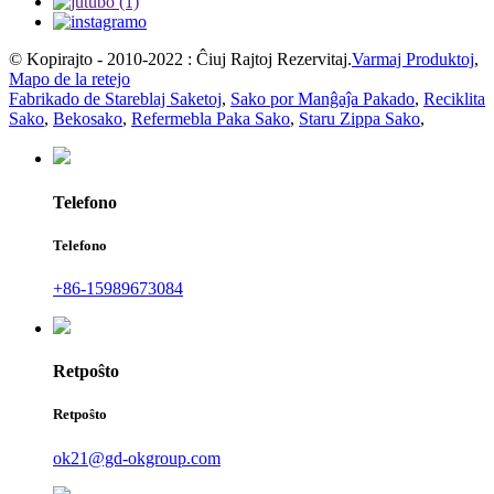
© Kopirajto - 2010-2022 : Ĉiuj Rajtoj Rezervitaj.
Varmaj Produktoj
,
Mapo de la retejo
Fabrikado de Stareblaj Saketoj
,
Sako por Manĝaĵa Pakado
,
Reciklita
Sako
,
Bekosako
,
Refermebla Paka Sako
,
Staru Zippa Sako
,
Telefono
Telefono
+86-15989673084
Retpoŝto
Retpoŝto
ok21@gd-okgroup.com