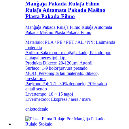
Manĝaĵa Pakada Rulaĵa Filmo
Rulaĵa Aŭtomata Pakada Maŝino
Plasta Pakada Filmo
Manĝaĵa Pakada Rulaĵa Filmo Rulaĵa Aŭtomata
Pakada Maŝino Plasta Pakada Filmo
Materialo: PLA / PE / PET / AL / NY; Laŭmenda
materialo
Apliko: Saketo por manĝaĵpakado; Pakado por
ĉiutagaj necesaĵoj, ktp.
Produkta Dikeco: 20-120μm; Agordi
Surfaco: 1-9 kolorgravura presado
MOQ: Personigita laŭ materialo, dikeco,
preskoloro.
Pagkondiĉoj: T/T, 30% deponejo, 70% saldo
antaŭ sendo
Livertempo: 10 ~ 15 tagoj
Livermetodo: Ekspresa / aera / mara
enketo
detalo