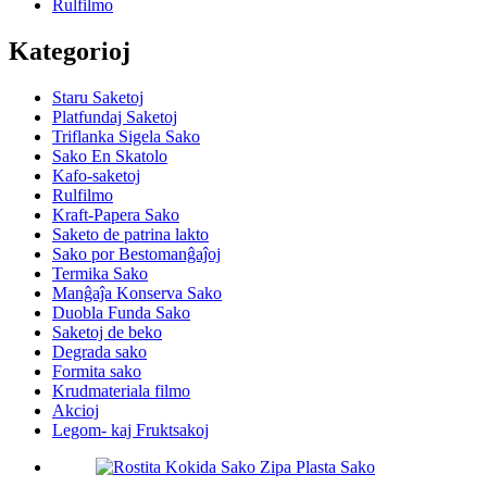
Rulfilmo
Kategorioj
Staru Saketoj
Platfundaj Saketoj
Triflanka Sigela Sako
Sako En Skatolo
Kafo-saketoj
Rulfilmo
Kraft-Papera Sako
Saketo de patrina lakto
Sako por Bestomanĝaĵoj
Termika Sako
Manĝaĵa Konserva Sako
Duobla Funda Sako
Saketoj de beko
Degrada sako
Formita sako
Krudmateriala filmo
Akcioj
Legom- kaj Fruktsakoj