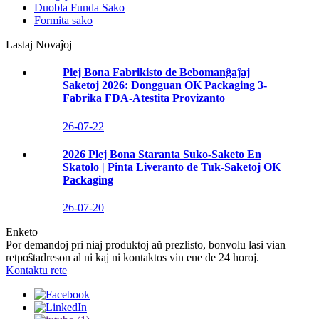
Duobla Funda Sako
Formita sako
Lastaj Novaĵoj
Plej Bona Fabrikisto de Bebomanĝaĵaj
Saketoj 2026: Dongguan OK Packaging 3-
Fabrika FDA-Atestita Provizanto
26-07-22
2026 Plej Bona Staranta Suko-Saketo En
Skatolo | Pinta Liveranto de Tuk-Saketoj OK
Packaging
26-07-20
Enketo
Por demandoj pri niaj produktoj aŭ prezlisto, bonvolu lasi vian
retpoŝtadreson al ni kaj ni kontaktos vin ene de 24 horoj.
Kontaktu rete