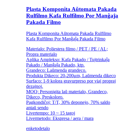
Plasta Komponita Aŭtomata Pakada
Rulfilmo Kafa Rulfilmo Por Manĝaĵa
Pakada Filmo
Plasta Komponita Aŭtomata Pakada Rulfilmo
Kafa Rulfilmo Por Manĝaĵa Pakada Filmo
Materialo: Poliestera filmo / PET / PE / AL;
Propra materialo
Aplika Amplekso: Kafa Pakado / Tujtrinkaĵa
Pakado / Manĝaĵa Pakado, ktp.
Grandeco: Laŭmenda grandeco.
Produkta Dikeco: 20-200μm, Laŭmenda dikeco
Surfaco: 1-9 kolora gravurpreso por viaj propraj
dezajnoj.
MOQ: Personigita laŭ materialo, Grandeco,
Dikeco, Preskoloro.
Pagkondiĉoj: T/T, 30% deponejo, 70% saldo
antaŭ sendo
Livertempo: 10 ~ 15 tagoj
Livermetodo: Ekspresa / aera / mara
enketo
detalo