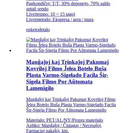
Pagkondiĉoj: T/T, 30% deponejo, 70% saldo
antaŭ sendo
Livertempo: 10 ~ 15 tagoj
Livermetodo: Ekspresa / aera / mara
enketo
detalo
Manĝaĵoj kaj Trinkaĵoj Pakumaj
Kovriloj Filmo Ĵelea Botelo Buŝa
Plasta Varmo-Sigelado Facila Ŝir-
Sigela Filmo Por Aŭtomata
Lamenigilo
Manĝaĵoj kaj Trinkaĵoj Pakumaj Kovriloj Filmo
Ĵelea Botelo Buŝa Plasta Varmo-Sigelado Facila
Ŝir-Sigela Filmo Por Aŭtomata Lamenigilo
Materialo: PET/AL/NY/Propra materialo
Apliko: Manĝaĵoj / Ĉiutagaj / Necesaĵoj,
Farmaciaj pakaĵoj, ktp.