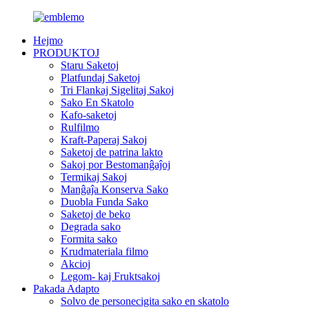
Hejmo
PRODUKTOJ
Staru Saketoj
Platfundaj Saketoj
Tri Flankaj Sigelitaj Sakoj
Sako En Skatolo
Kafo-saketoj
Rulfilmo
Kraft-Paperaj Sakoj
Saketoj de patrina lakto
Sakoj por Bestomanĝaĵoj
Termikaj Sakoj
Manĝaĵa Konserva Sako
Duobla Funda Sako
Saketoj de beko
Degrada sako
Formita sako
Krudmateriala filmo
Akcioj
Legom- kaj Fruktsakoj
Pakada Adapto
Solvo de personecigita sako en skatolo