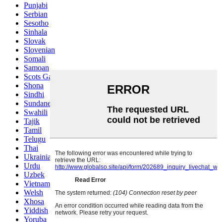
Punjabi
Serbian
Sesotho
Sinhala
Slovak
Slovenian
Somali
Samoan
Scots Gaelic
Shona
Sindhi
Sundanese
Swahili
Tajik
Tamil
Telugu
Thai
Ukrainian
Urdu
Uzbek
Vietnamese
Welsh
Xhosa
Yiddish
Yoruba