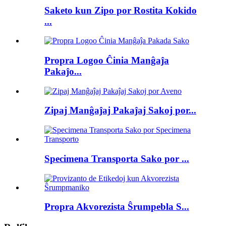
Saketo kun Zipo por Rostita Kokido
...
Propra Logoo Ĉinia Manĝaĵa
Pakaĵo...
Zipaj Manĝaĵaj Pakaĵaj Sakoj por...
Specimena Transporta Sako por ...
Propra Akvorezista Ŝrumpebla S...