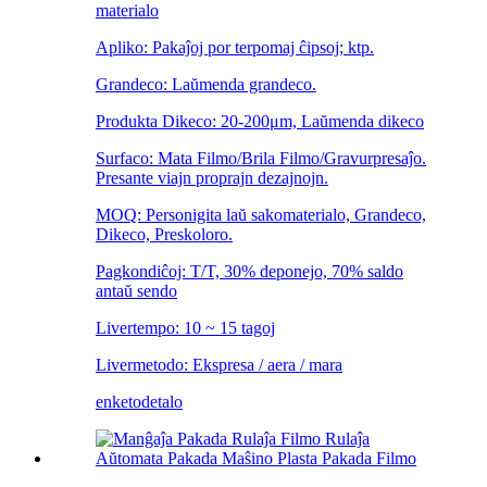
materialo
Apliko: Pakaĵoj por terpomaj ĉipsoj; ktp.
Grandeco: Laŭmenda grandeco.
Produkta Dikeco: 20-200μm, Laŭmenda dikeco
Surfaco: Mata Filmo/Brila Filmo/Gravurpresaĵo.
Presante viajn proprajn dezajnojn.
MOQ: Personigita laŭ sakomaterialo, Grandeco,
Dikeco, Preskoloro.
Pagkondiĉoj: T/T, 30% deponejo, 70% saldo
antaŭ sendo
Livertempo: 10 ~ 15 tagoj
Livermetodo: Ekspresa / aera / mara
enketo
detalo