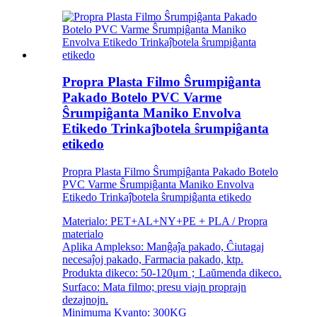
Propra Plasta Filmo Ŝrumpiĝanta
Pakado Botelo PVC Varme
Ŝrumpiĝanta Maniko Envolva
Etikedo Trinkaĵbotela ŝrumpiĝanta
etikedo
Propra Plasta Filmo Ŝrumpiĝanta Pakado Botelo
PVC Varme Ŝrumpiĝanta Maniko Envolva
Etikedo Trinkaĵbotela ŝrumpiĝanta etikedo
Materialo: PET+AL+NY+PE + PLA / Propra
materialo
Aplika Amplekso: Manĝaĵa pakado, Ĉiutagaj
necesaĵoj pakado, Farmacia pakado, ktp.
Produkta dikeco: 50-120μm；Laŭmenda dikeco.
Surfaco: Mata filmo; presu viajn proprajn
dezajnojn.
Minimuma Kvanto: 300KG