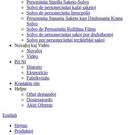
Personigita Stariĝa Saketo-Solvo
Solvo de personecigitaj kafaj saketoj
Solvo de personecigita ŝprucpoŝo
Personigita Staranta Saketo kun Disdonanta Krana
Solvo
Solvo de Personigita Rulfilma Filmo
Solvo de personecigitaj sakoj por dorlotbestoj
Solvo por personecigitaj recikleblaj sakoj
Novaĵoj kaj Video
Novaĵoj
Video
Pri Ni
Historio
Ekspozicio
Fabrikvizito
Kontaktu nin
Helpu
Oftaj demandoj
Dosieragordo
Akiri Oferton
English
Hejmo
Produktoj