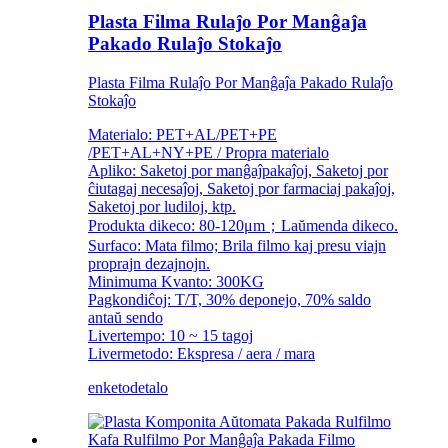
Plasta Filma Rulaĵo Por Manĝaĵa
Pakado Rulaĵo Stokaĵo
Plasta Filma Rulaĵo Por Manĝaĵa Pakado Rulaĵo
Stokaĵo
Materialo: PET+AL/PET+PE
/PET+AL+NY+PE / Propra materialo
Apliko: Saketoj por manĝaĵpakaĵoj, Saketoj por
ĉiutagaj necesaĵoj, Saketoj por farmaciaj pakaĵoj,
Saketoj por ludiloj, ktp.
Produkta dikeco: 80-120μm；Laŭmenda dikeco.
Surfaco: Mata filmo; Brila filmo kaj presu viajn
proprajn dezajnojn.
Minimuma Kvanto: 300KG
Pagkondiĉoj: T/T, 30% deponejo, 70% saldo
antaŭ sendo
Livertempo: 10 ~ 15 tagoj
Livermetodo: Ekspresa / aera / mara
enketo
detalo