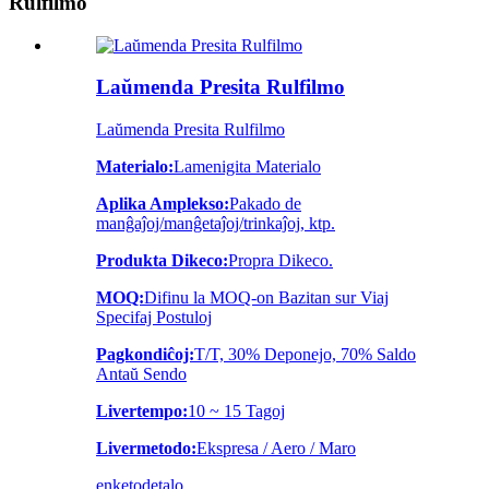
Rulfilmo
Laŭmenda Presita Rulfilmo
Laŭmenda Presita Rulfilmo
Materialo:
Lamenigita Materialo
Aplika Amplekso:
Pakado de
manĝaĵoj/manĝetaĵoj/trinkaĵoj, ktp.
Produkta Dikeco:
Propra Dikeco.
MOQ:
Difinu la MOQ-on Bazitan sur Viaj
Specifaj Postuloj
Pagkondiĉoj:
T/T, 30% Deponejo, 70% Saldo
Antaŭ Sendo
Livertempo:
10 ~ 15 Tagoj
Livermetodo:
Ekspresa / Aero / Maro
enketo
detalo