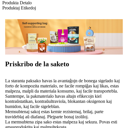
Produkta Detalo
Produktaj Etikedoj
Priskribo de la saketo
La staranta paksako havas la avantaĝojn de bonega sigelado kaj
forto de kompozita materialo, ne facile rompiĝas kaj likas, estas
malpeza, malpli da materiala konsumo, kaj facile transportebla.
Samtempe, la pakmaterialo havas altajn efikecojn kiel
kontraŭstatikan, kontraŭultraviola, blokantan oksigenon kaj
humidon, kaj facile sigeleblan.
Memsubtenaj sakoj estas kemie rezistemaj, brilaj, parte
travideblaj aŭ diafanaj. Plejparte bonaj izoliloj.
La memsubtena zipa sako estas malpeza kaj sekura. Povas esti
amasproduktita kaj malmultekosta.