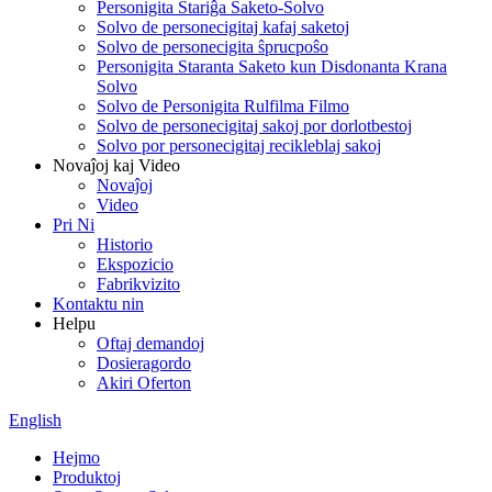
Personigita Stariĝa Saketo-Solvo
Solvo de personecigitaj kafaj saketoj
Solvo de personecigita ŝprucpoŝo
Personigita Staranta Saketo kun Disdonanta Krana
Solvo
Solvo de Personigita Rulfilma Filmo
Solvo de personecigitaj sakoj por dorlotbestoj
Solvo por personecigitaj recikleblaj sakoj
Novaĵoj kaj Video
Novaĵoj
Video
Pri Ni
Historio
Ekspozicio
Fabrikvizito
Kontaktu nin
Helpu
Oftaj demandoj
Dosieragordo
Akiri Oferton
English
Hejmo
Produktoj