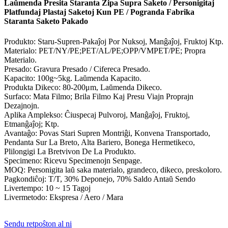
Laŭmenda Presita Staranta Zipa Supra Saketo / Personigitaj
Platfundaj Plastaj Saketoj Kun PE / Pogranda Fabrika
Staranta Saketo Pakado
Produkto: Staru-Supren-Pakaĵoj Por Nuksoj, Manĝaĵoj, Fruktoj Ktp.
Materialo: PET/NY/PE;PET/AL/PE;OPP/VMPET/PE; Propra
Materialo.
Presado: Gravura Presado / Cifereca Presado.
Kapacito: 100g~5kg. Laŭmenda Kapacito.
Produkta Dikeco: 80-200μm, Laŭmenda Dikeco.
Surfaco: Mata Filmo; Brila Filmo Kaj Presu Viajn Proprajn
Dezajnojn.
Aplika Amplekso: Ĉiuspecaj Pulvoroj, Manĝaĵoj, Fruktoj,
Etmanĝaĵoj; Ktp.
Avantaĝo: Povas Stari Supren Montriĝi, Konvena Transportado,
Pendanta Sur La Breto, Alta Bariero, Bonega Hermetikeco,
Plilongigi La Bretvivon De La Produkto.
Specimeno: Ricevu Specimenojn Senpage.
MOQ: Personigita laŭ saka materialo, grandeco, dikeco, preskoloro.
Pagkondiĉoj: T/T, 30% Deponejo, 70% Saldo Antaŭ Sendo
Livertempo: 10 ~ 15 Tagoj
Livermetodo: Ekspresa / Aero / Mara
Sendu retpoŝton al ni