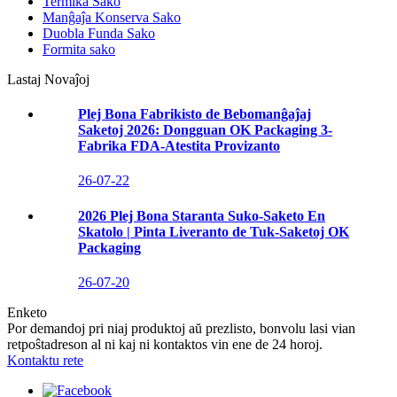
Termika Sako
Manĝaĵa Konserva Sako
Duobla Funda Sako
Formita sako
Lastaj Novaĵoj
Plej Bona Fabrikisto de Bebomanĝaĵaj
Saketoj 2026: Dongguan OK Packaging 3-
Fabrika FDA-Atestita Provizanto
26-07-22
2026 Plej Bona Staranta Suko-Saketo En
Skatolo | Pinta Liveranto de Tuk-Saketoj OK
Packaging
26-07-20
Enketo
Por demandoj pri niaj produktoj aŭ prezlisto, bonvolu lasi vian
retpoŝtadreson al ni kaj ni kontaktos vin ene de 24 horoj.
Kontaktu rete