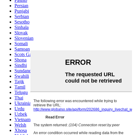
Pashto
Persian
Punjabi
Serbian
Sesotho
Sinhala
Slovak
Slovenian
Somali
Samoan
Scots Gaelic
Shona
Sindhi
Sundanese
Swahili
Tajik
Tamil
Telugu
Thai
Ukrainian
Urdu
Uzbek
Vietnamese
Welsh
Xhosa