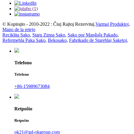
© Kopirajto - 2010-2022 : Ĉiuj Rajtoj Rezervitaj.
Varmaj Produktoj
,
Mapo de la retejo
Reciklita Sako
,
Staru Zippa Sako
,
Sako por Manĝaĵa Pakado
,
Refermebla Paka Sako
,
Bekosako
,
Fabrikado de Stareblaj Saketoj
,
Telefono
Telefono
+86-15989673084
Retpoŝto
Retpoŝto
ok21@gd-okgroup.com