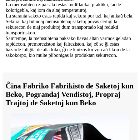
La memsubtena zipa sako estas multflanka, praktika, facile
kolorigebla, kaj iom da altaj temperaturoj.
La staranta saketo estas rapida kaj sekura por uzi, kaj ankaŭ bela.
Sekuraj kaj fidindaj memsubtenaj saketoj povas certigi la
sekurecon de niaj produktoj dum transportado kaj redukti
transportriskon.
Samtempe, la memsubtena paksako havas altan varmosigeladan
rapidecon, premoreziston kaj falreziston, kaj eĉ se ĝi estas
hazarde faligita de alta loko, ĝi ne kaŭzos krevon aŭ likon de la
sakokorpo, kio multe plibonigas la produktan sekurecon.
Ĉina Fabriko Fabrikisto de Saketoj kun
Beko, Pograndaj Vendistoj, Propraj
Trajtoj de Saketoj kun Beko