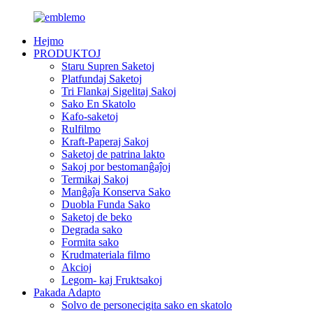
Hejmo
PRODUKTOJ
Staru Supren Saketoj
Platfundaj Saketoj
Tri Flankaj Sigelitaj Sakoj
Sako En Skatolo
Kafo-saketoj
Rulfilmo
Kraft-Paperaj Sakoj
Saketoj de patrina lakto
Sakoj por bestomanĝaĵoj
Termikaj Sakoj
Manĝaĵa Konserva Sako
Duobla Funda Sako
Saketoj de beko
Degrada sako
Formita sako
Krudmateriala filmo
Akcioj
Legom- kaj Fruktsakoj
Pakada Adapto
Solvo de personecigita sako en skatolo