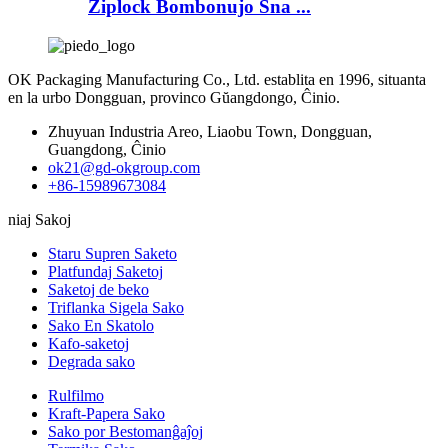
Ziplock Bombonujo Sna ...
OK Packaging Manufacturing Co., Ltd. establita en 1996, situanta
en la urbo Dongguan, provinco Gŭangdongo, Ĉinio.
Zhuyuan Industria Areo, Liaobu Town, Dongguan,
Guangdong, Ĉinio
ok21@gd-okgroup.com
+86-15989673084
niaj Sakoj
Staru Supren Saketo
Platfundaj Saketoj
Saketoj de beko
Triflanka Sigela Sako
Sako En Skatolo
Kafo-saketoj
Degrada sako
Rulfilmo
Kraft-Papera Sako
Sako por Bestomanĝaĵoj