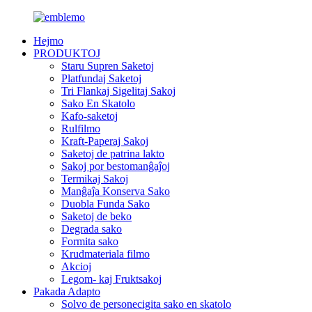
Hejmo
PRODUKTOJ
Staru Supren Saketoj
Platfundaj Saketoj
Tri Flankaj Sigelitaj Sakoj
Sako En Skatolo
Kafo-saketoj
Rulfilmo
Kraft-Paperaj Sakoj
Saketoj de patrina lakto
Sakoj por bestomanĝaĵoj
Termikaj Sakoj
Manĝaĵa Konserva Sako
Duobla Funda Sako
Saketoj de beko
Degrada sako
Formita sako
Krudmateriala filmo
Akcioj
Legom- kaj Fruktsakoj
Pakada Adapto
Solvo de personecigita sako en skatolo