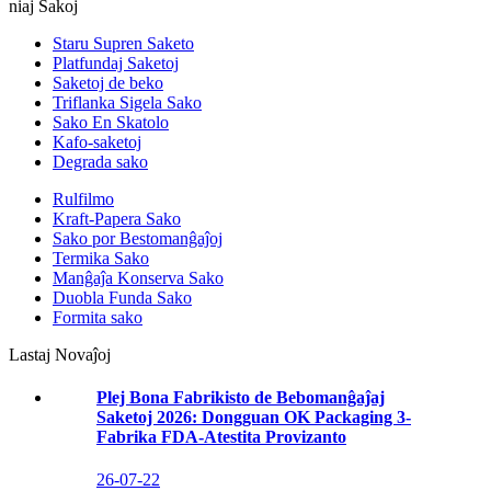
niaj Sakoj
Staru Supren Saketo
Platfundaj Saketoj
Saketoj de beko
Triflanka Sigela Sako
Sako En Skatolo
Kafo-saketoj
Degrada sako
Rulfilmo
Kraft-Papera Sako
Sako por Bestomanĝaĵoj
Termika Sako
Manĝaĵa Konserva Sako
Duobla Funda Sako
Formita sako
Lastaj Novaĵoj
Plej Bona Fabrikisto de Bebomanĝaĵaj
Saketoj 2026: Dongguan OK Packaging 3-
Fabrika FDA-Atestita Provizanto
26-07-22