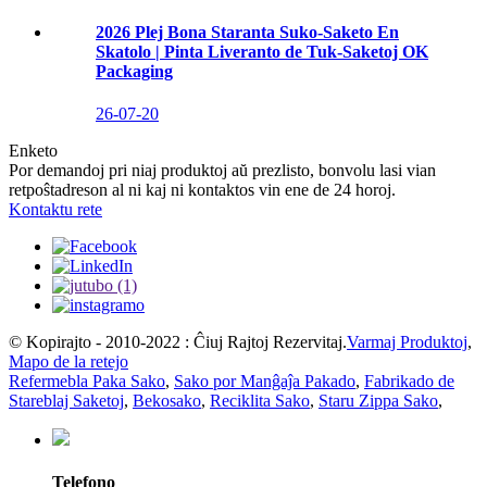
2026 Plej Bona Staranta Suko-Saketo En
Skatolo | Pinta Liveranto de Tuk-Saketoj OK
Packaging
26-07-20
Enketo
Por demandoj pri niaj produktoj aŭ prezlisto, bonvolu lasi vian
retpoŝtadreson al ni kaj ni kontaktos vin ene de 24 horoj.
Kontaktu rete
© Kopirajto - 2010-2022 : Ĉiuj Rajtoj Rezervitaj.
Varmaj Produktoj
,
Mapo de la retejo
Refermebla Paka Sako
,
Sako por Manĝaĵa Pakado
,
Fabrikado de
Stareblaj Saketoj
,
Bekosako
,
Reciklita Sako
,
Staru Zippa Sako
,
Telefono