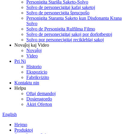
Personigita Stariĝa Saketo-Solvo
Solvo de personecigitaj kafaj saketoj
Solvo de personecigita ŝprucpoŝo
Personigita Staranta Saketo kun Disdonanta Krana
Solvo
Solvo de Personigita Rulfilma Filmo
Solvo de personecigitaj sakoj por dorlotbestoj
Solvo por personecigitaj recikleblaj sakoj
Novaĵoj kaj Video
Novaĵoj
Video
Pri Ni
Historio
Ekspozicio
Fabrikvizito
Kontaktu nin
Helpu
Oftaj demandoj
Dosieragordo
Akiri Oferton
English
Hejmo
Produktoj