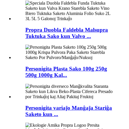
Propra Duobla Faldebla Malsupra
Tuktuka Sako kun Valvo ...
Personigita Plasta Sako 100g 250g
500g 1000g Kal...
Personigita variaĵo Manĝaĵa Stariĝa
Saketo kun ...