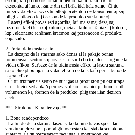
efikon, kiu produktos fortan reflekton kaj refrakton kiam
eksponita al lumo, igante ĝin tiel brila kiel hela gemo. Ĉi tiu
unika vida efiko povas tuj allogi la atenton de konsumantoj kaj
pliigi la allogon kaj ĉeeston de la produkto sur la bretoj.
- Laseraj efikoj povas esti agorditaj laŭ malsamaj dezajnaj
bezonoj, kiel ĉielarkaj koloroj, metalaj koloroj, fantaziaj koloroj,
ktp., aldonante senliman kreemon kaj personecon al produkta
enpakado.
2. Forta tridimensia sento
- La dezajno de la staranta sako donas al la pakaĵo bonan
tridimensian senton kaj povas stari sur la breto, pli elstarigante la
vidan efikon. Surbaze de la tridimensia efiko, la lasera staranta
sako plue plibonigas la vidan efikon de la pakaĵo per la beno de
laseraj efikoj.
- Ĉi tiu tridimensia sento ne nur igas la produkton pli okulfrapa
sur la breto, sed ankaŭ permesas al konsumantoj pli bone senti la
volumenon kaj formon de la produkto, pliigante ilian deziron
aĉeti.
**2. Strukturaj Karakterizaĵoj**
1. Bona sendependeco
- La fundo de la staranta lasera sako kutime havas specialan
strukturan dezajnon por igi ĝin memstara kaj stabila sen aldonaj
subtenoj. Ĉi tiu memstareco faciligas la montradon kaj