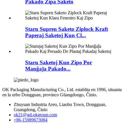
Pakado Zipa Saketo
Staru Supren Saketo Ziplock Kraft
Paperaj Saketoj Kun Cl...
Staru Saketoj Kun Zipo Por
Manĝaĵa Pakado...
OK Packaging Manufacturing Co., Ltd. establita en 1996, situanta
en la urbo Dongguan, provinco Gŭangdongo, Ĉinio.
Zhuyuan Industria Areo, Liaobu Town, Dongguan,
Guangdong, Ĉinio
ok21@gd-okgroup.com
+86-15989673084