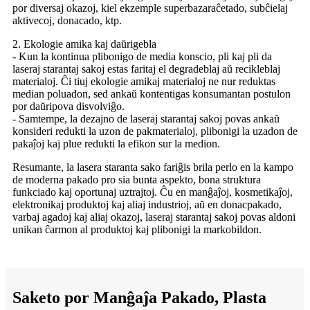
por diversaj okazoj, kiel ekzemple superbazaraĉetado, subĉielaj
aktivecoj, donacado, ktp.
2. Ekologie amika kaj daŭrigebla
- Kun la kontinua plibonigo de media konscio, pli kaj pli da
laseraj starantaj sakoj estas faritaj el degradeblaj aŭ recikleblaj
materialoj. Ĉi tiuj ekologie amikaj materialoj ne nur reduktas
median poluadon, sed ankaŭ kontentigas konsumantan postulon
por daŭripova disvolviĝo.
- Samtempe, la dezajno de laseraj starantaj sakoj povas ankaŭ
konsideri redukti la uzon de pakmaterialoj, plibonigi la uzadon de
pakaĵoj kaj plue redukti la efikon sur la medion.
Resumante, la lasera staranta sako fariĝis brila perlo en la kampo
de moderna pakado pro sia bunta aspekto, bona struktura
funkciado kaj oportunaj uztrajtoj. Ĉu en manĝaĵoj, kosmetikaĵoj,
elektronikaj produktoj kaj aliaj industrioj, aŭ en donacpakado,
varbaj agadoj kaj aliaj okazoj, laseraj starantaj sakoj povas aldoni
unikan ĉarmon al produktoj kaj plibonigi la markobildon.
Saketo por Manĝaĵa Pakado, Plasta