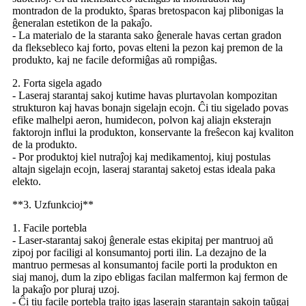
montradon de la produkto, ŝparas bretospacon kaj plibonigas la
ĝeneralan estetikon de la pakaĵo.
- La materialo de la staranta sako ĝenerale havas certan gradon
da fleksebleco kaj forto, povas elteni la pezon kaj premon de la
produkto, kaj ne facile deformiĝas aŭ rompiĝas.
2. Forta sigela agado
- Laseraj starantaj sakoj kutime havas plurtavolan kompozitan
strukturon kaj havas bonajn sigelajn ecojn. Ĉi tiu sigelado povas
efike malhelpi aeron, humidecon, polvon kaj aliajn eksterajn
faktorojn influi la produkton, konservante la freŝecon kaj kvaliton
de la produkto.
- Por produktoj kiel nutraĵoj kaj medikamentoj, kiuj postulas
altajn sigelajn ecojn, laseraj starantaj saketoj estas ideala paka
elekto.
**3. Uzfunkcioj**
1. Facile portebla
- Laser-starantaj sakoj ĝenerale estas ekipitaj per mantruoj aŭ
zipoj por faciligi al konsumantoj porti ilin. La dezajno de la
mantruo permesas al konsumantoj facile porti la produkton en
siaj manoj, dum la zipo ebligas facilan malfermon kaj fermon de
la pakaĵo por pluraj uzoj.
- Ĉi tiu facile portebla trajto igas laserajn starantajn sakojn taŭgaj