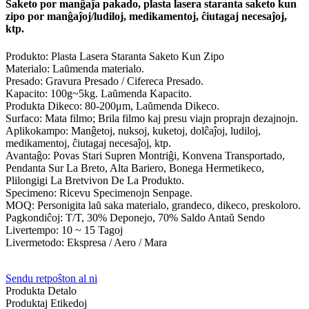
Saketo por manĝaĵa pakado, plasta lasera staranta saketo kun
zipo por manĝaĵoj/ludiloj, medikamentoj, ĉiutagaj necesaĵoj,
ktp.
Produkto: Plasta Lasera Staranta Saketo Kun Zipo
Materialo: Laŭmenda materialo.
Presado: Gravura Presado / Cifereca Presado.
Kapacito: 100g~5kg. Laŭmenda Kapacito.
Produkta Dikeco: 80-200μm, Laŭmenda Dikeco.
Surfaco: Mata filmo; Brila filmo kaj presu viajn proprajn dezajnojn.
Aplikokampo: Manĝetoj, nuksoj, kuketoj, dolĉaĵoj, ludiloj,
medikamentoj, ĉiutagaj necesaĵoj, ktp.
Avantaĝo: Povas Stari Supren Montriĝi, Konvena Transportado,
Pendanta Sur La Breto, Alta Bariero, Bonega Hermetikeco,
Plilongigi La Bretvivon De La Produkto.
Specimeno: Ricevu Specimenojn Senpage.
MOQ: Personigita laŭ saka materialo, grandeco, dikeco, preskoloro.
Pagkondiĉoj: T/T, 30% Deponejo, 70% Saldo Antaŭ Sendo
Livertempo: 10 ~ 15 Tagoj
Livermetodo: Ekspresa / Aero / Mara
Sendu retpoŝton al ni
Produkta Detalo
Produktaj Etikedoj